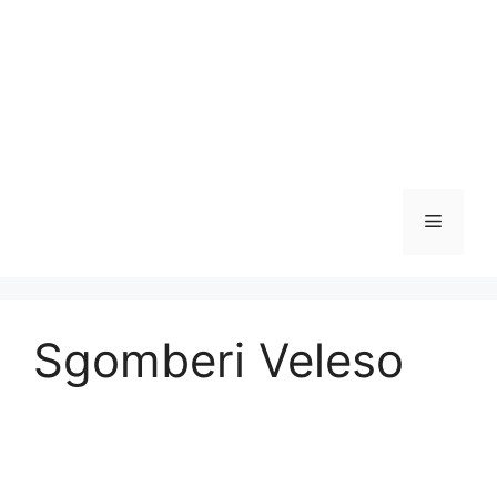
Vai
al
contenuto
Menu
Sgomberi Veleso