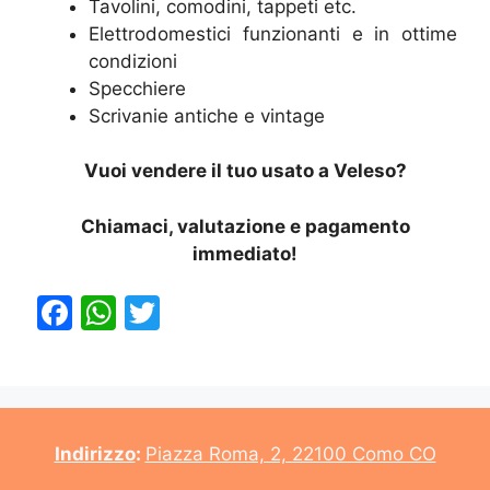
Tavolini, comodini, tappeti etc.
Elettrodomestici funzionanti e in ottime
condizioni
Specchiere
Scrivanie antiche e vintage
Vuoi vendere il tuo usato a Veleso?
Chiamaci, valutazione e pagamento
immediato!
F
W
T
a
h
w
c
at
itt
e
s
er
b
A
Indirizzo
:
Piazza Roma, 2, 22100 Como CO
o
p