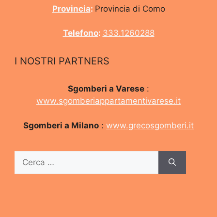
Provincia
:
Provincia di Como
o
p
k
Telefono
:
333.1260288
I NOSTRI PARTNERS
Sgomberi a Varese
:
www.sgomberiappartamentivarese.it
Sgomberi a Milano
: ​
www.grecosgomberi.it
Ricerca
per: